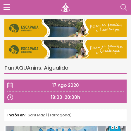
TarrAQUAnins. Aigualida
17 Ago 2020
19:00-20:00h
Inclòs en:
Sant Magí (Tarragona)