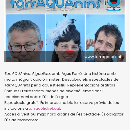
www.tarragona.cat
TarrAQUAnins
.
Aigualida
, amb Agus Ferré. Una història amb
molta màgia, tradició i misteri. Descobriu els espectacles de
TarrAQUAnins
per a aquest estiu! Representacions teatrals
úniques i refrescants, plenes de diversió, emocions i
coneixement sobre l'ús de l'aigua.
Espectacle gratuït. És imprescindible la reserva prèvia de les
invitacions a
tarracoticket.cat
.
Accés al vestíbul mitja hora abans de l'espectacle. És obligatori
l'ús de mascareta.