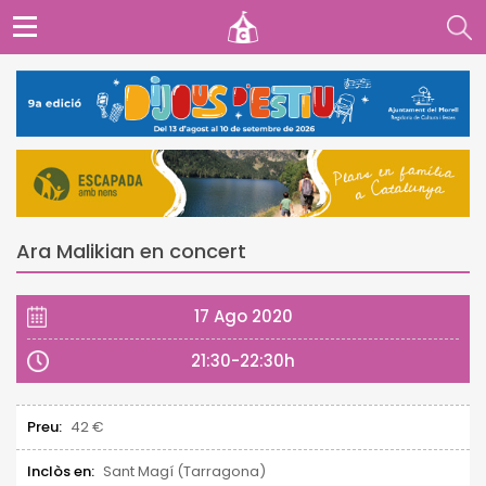
Ara Malikian en concert
17 Ago 2020
21:30-22:30h
Preu:
42 €
Inclòs en:
Sant Magí (Tarragona)