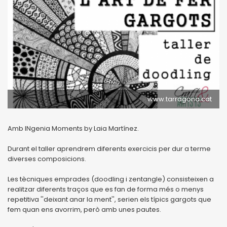
www.tarragona.cat
Amb INgenia Moments by Laia Martínez.
Durant el taller aprendrem diferents exercicis per dur a terme
diverses composicions.
Les tècniques emprades (doodling i zentangle) consisteixen a
realitzar diferents traços que es fan de forma més o menys
repetitiva ''deixant anar la ment'', serien els típics gargots que
fem quan ens avorrim, però amb unes pautes.