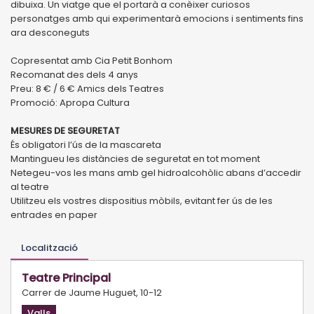
dibuixa. Un viatge que el portarà a conèixer curiosos
personatges amb qui experimentarà emocions i sentiments fins
ara desconeguts
Copresentat amb Cia Petit Bonhom
Recomanat des dels 4 anys
Preu: 8 € / 6 € Amics dels Teatres
Promoció: Apropa Cultura
MESURES DE SEGURETAT
És obligatori l’ús de la mascareta
Mantingueu les distàncies de seguretat en tot moment
Netegeu-vos les mans amb gel hidroalcohòlic abans d’accedir
al teatre
Utilitzeu els vostres dispositius mòbils, evitant fer ús de les
entrades en paper
Localització
Teatre Principal
Carrer de Jaume Huguet, 10-12
Valls