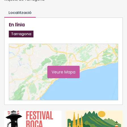
Localització
En línia
Tarragona
Veure Mapa
Ampliar Mapa