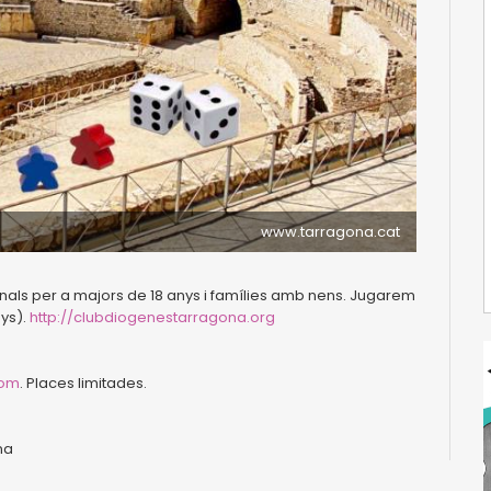
www.tarragona.cat
icionals per a majors de 18 anys i famílies amb nens. Jugarem
nys).
http://clubdiogenestarragona.org
com
. Places limitades.
na