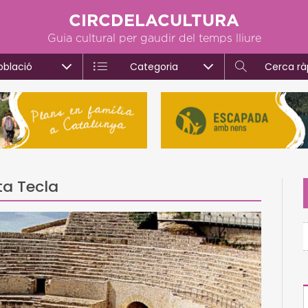
CIRCDELACULTURA
Guia cultural per gaudir del temps lliure
oblació
Categoria
Cerca rà
ta Tecla