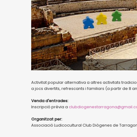
Activitat popular alternativa a altres activitats trad
a jocs divertits, refrescants i familiars (a partir de 8 a
Venda d'entrades:
Inscripció prèvia a
clubdiogenestarragona@gmail.
Organitzat per:
Associació Ludicocultural Club Diògenes de Tarrago