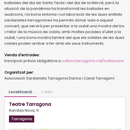
ballades del dia de Santa Tecla i del dia de la Mercè, però la
situació de la pandèmia ha transformat les ballades en
audicions, i la bona sintonia i col·laboració de les dues entitats
sardanistes tarragonines ha permès donar vida a aquest
concert, que servirà per presentar a la ciutat una mostra del bo
i millor de la música de cobla, amb moltes picades d'ullet a la
ciutat, i una bona mostra també del que els solistes de les dues
cobles poden arribar a fer amb els seus instruments.
Venda d'entrades:
Inscripció prèvia obligatòria a
cultura.tarragona.cat/invitacions
Organitzat per:
Associació Sardanista Tarragona Dansa i Casal Tarragoní
Localització
+ Info
Teatre Tarragona
Rambla Nova, 11
Tarragona