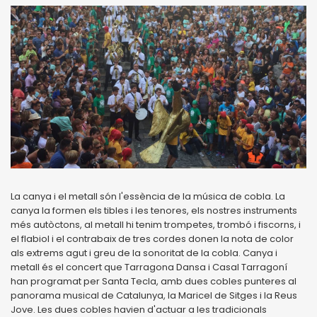
La canya i el metall són l'essència de la música de cobla. La
canya la formen els tibles i les tenores, els nostres instruments
més autòctons, al metall hi tenim trompetes, trombó i fiscorns, i
el flabiol i el contrabaix de tres cordes donen la nota de color
als extrems agut i greu de la sonoritat de la cobla. Canya i
metall és el concert que Tarragona Dansa i Casal Tarragoní
han programat per Santa Tecla, amb dues cobles punteres al
panorama musical de Catalunya, la Maricel de Sitges i la Reus
Jove. Les dues cobles havien d'actuar a les tradicionals