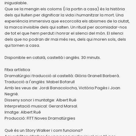
inigualable.
Que se la mengin els coloms (i la portin a casa) és la història
dels qui lluiten per dignificar la vida i humanitzar la mort. Una
experiència immersiva que escorcolla els abismes de la ciutat,
la marca invisible dels qui salten. Un ritual per acomiadar-nos
de tot el que hem perdut i honrar el silenci del món. El silenci
dels que no podran dir mai més res, dels qui moren sols, dels
qui tornen a casa.
Disponible en català, castellà i anglès. 30 minuts.
Fitxa artística
Dramatúrgia i traducció al castellà: Glòria Granell Barberà.
Traducció a l'anglès: Mabel Bofarull
Amb les veus de: Jordi Banacolocha, Victòria Pagès i Joan
Negrié.
Disseny sonor i muntatge: Albert Rué
Interpretació musical: Gerard Marsal.
Imatge: Albert Rué
Producció: FITT Noves Dramatúrgies
Què és un Story Walker i com funciona?