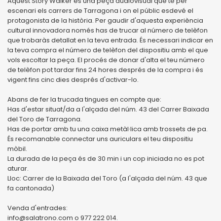
Aquest Story Walker és una peça audiovisual que té per
escenari els carrers de Tarragona i on el públic esdevé el
protagonista de la història. Per gaudir d'aquesta experiència
cultural innovadora només has de trucar al número de telèfon
que trobaràs detallat en la teva entrada. És necessari indicar en
la teva compra el número de telèfon del dispositiu amb el que
vols escoltar la peça. El procés de donar d'alta el teu número
de telèfon pot tardar fins 24 hores després de la compra i és
vigent fins cinc dies després d'activar-lo.
Abans de fer la trucada tingues en compte que:
Has d'estar situat/da a l'alçada del núm. 43 del Carrer Baixada
del Toro de Tarragona.
Has de portar amb tu una caixa metàl·lica amb trossets de pa.
És recomanable connectar uns auriculars el teu dispositiu
mòbil.
La durada de la peça és de 30 min i un cop iniciada no es pot
aturar.
Lloc: Carrer de la Baixada del Toro (a l'alçada del núm. 43 que
fa cantonada)
Venda d'entrades:
info@salatrono.com o 977 222 014.