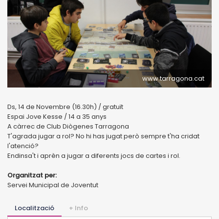
www.tarragona.cat
Ds, 14 de Novembre (16.30h) / gratuït
Espai Jove Kesse / 14 a 35 anys
A càrrec de Club Diògenes Tarragona
T'agrada jugar a rol? No hi has jugat però sempre t'ha cridat
l'atenció?
Endinsa't i aprèn a jugar a diferents jocs de cartes i rol.
Organitzat per:
Servei Municipal de Joventut
Localització
+ Info