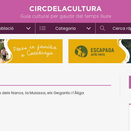
CIRCDELACULTURA
Guia cultural per gaudir del temps lliure
oblació
Categoria
Cerca rà
s dels Nanos, la Mulassa, els Gegants i l’Àliga