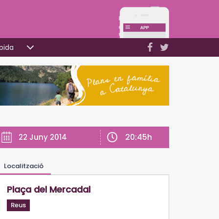
pida
20:45h
22 Juny 2014
Localització
Plaça del Mercadal
Reus