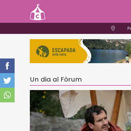
P
Un dia al Fòrum