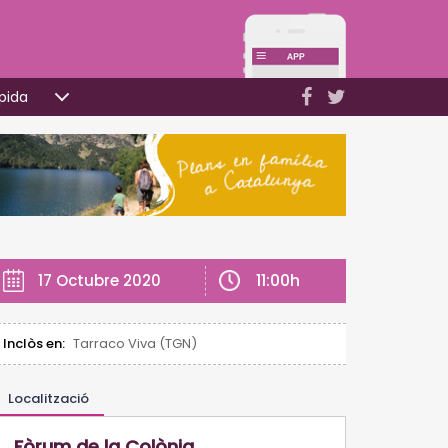
pida
11:00h
17 Octubre 2020
Inclòs en:
Tarraco Viva (TGN)
Localització
Fòrum de la Colònia