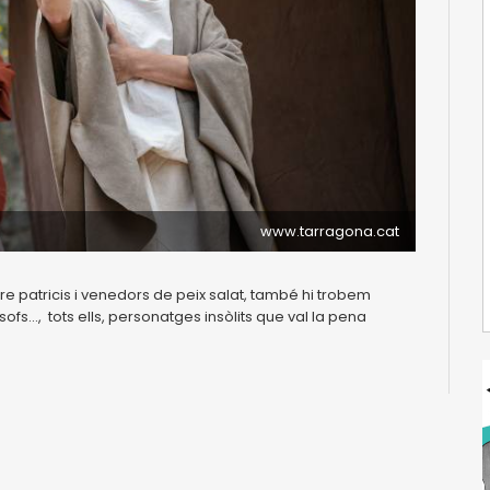
www.tarragona.cat
re patricis i venedors de peix salat, també hi trobem
sofs..., tots ells, personatges insòlits que val la pena