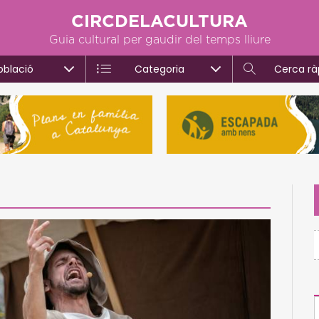
CIRCDELACULTURA
Guia cultural per gaudir del temps lliure
oblació
Categoria
Cerca rà