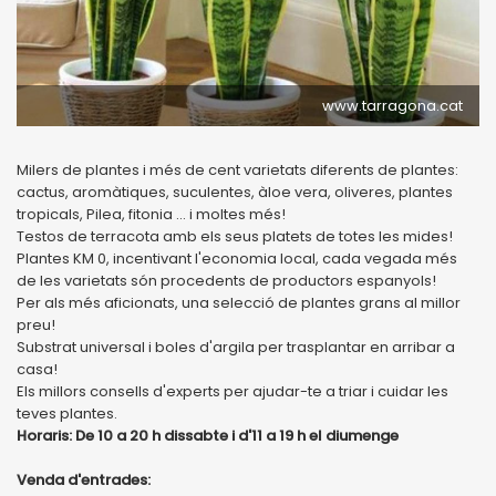
www.tarragona.cat
Milers de plantes i més de cent varietats diferents de plantes:
cactus, aromàtiques, suculentes, àloe vera, oliveres, plantes
tropicals, Pilea, fitonia ... i moltes més!
Testos de terracota amb els seus platets de totes les mides!
Plantes KM 0, incentivant l'economia local, cada vegada més
de les varietats són procedents de productors espanyols!
Per als més aficionats, una selecció de plantes grans al millor
preu!
Substrat universal i boles d'argila per trasplantar en arribar a
casa!
Els millors consells d'experts per ajudar-te a triar i cuidar les
teves plantes.
Horaris: De 10 a 20 h dissabte i d'11 a 19 h el diumenge
Venda d'entrades: