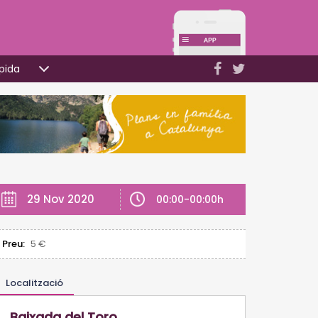
pida
29 Nov 2020
00:00-00:00h
Preu:
5 €
Localització
Baixada del Toro