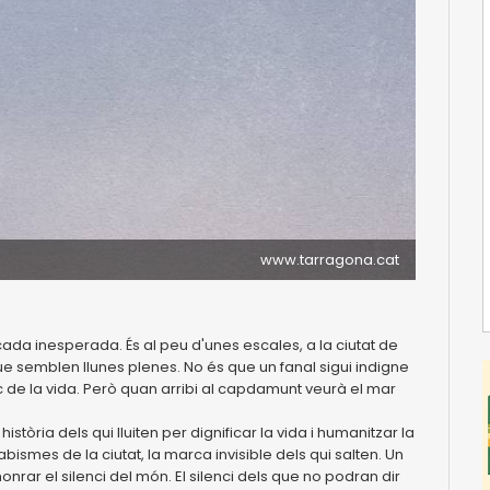
www.tarragona.cat
ada inesperada. És al peu d'unes escales, a la ciutat de
 semblen llunes plenes. No és que un fanal sigui indigne
c de la vida. Però quan arribi al capdamunt veurà el mar
istòria dels qui lluiten per dignificar la vida i humanitzar la
ismes de la ciutat, la marca invisible dels qui salten. Un
nrar el silenci del món. El silenci dels que no podran dir