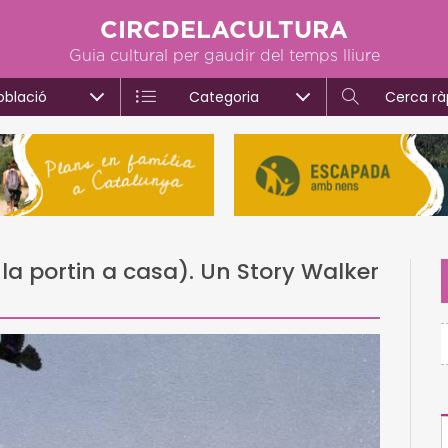
CIRCDELACULTURA
Guia cultural per gaudir del temps lliure
oblació
Categoria
Cerca rà
la portin a casa). Un Story Walker