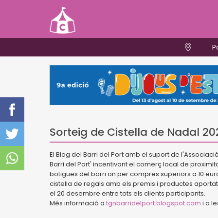
P
Sorteig de Cistella de Nadal 202
El Blog del Barri del Port amb el suport de l'Associa
Barri del Port' incentivant el comerç local de proximit
botigues del barri on per compres superiors a 10 euros
cistella de regals amb els premis i productes aportats
el 20 desembre entre tots els clients participants.
Més informació a
tgnbarridelport.blogspot.com
i a l