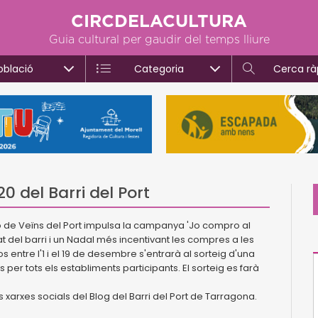
CIRCDELACULTURA
Guia cultural per gaudir del temps lliure
oblació
Categoria
Cerca rà
0 del Barri del Port
ció de Veïns del Port impulsa la campanya 'Jo compro al
at del barri i un Nadal més incentivant les compres a les
 entre l'1 i el 19 de desembre s'entrarà al sorteig d'una
 per tots els establiments participants. El sorteig es farà
es xarxes socials del Blog del Barri del Port de Tarragona.