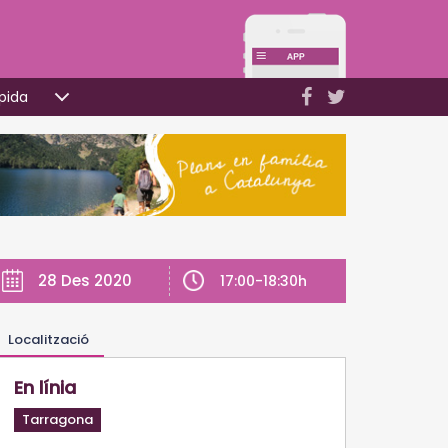
pida
28 Des 2020
17:00-18:30h
Localització
En línia
Tarragona