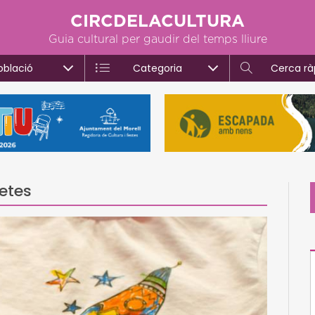
CIRCDELACULTURA
Guia cultural per gaudir del temps lliure
oblació
Categoria
Cerca rà
etes