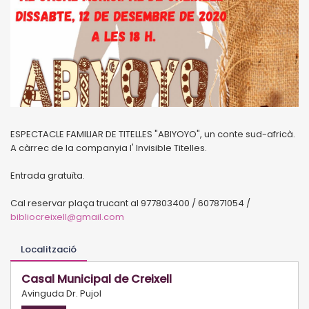
ESPECTACLE FAMILIAR DE TITELLES "ABIYOYO", un conte sud-africà.
A càrrec de la companyia l' Invisible Titelles.
Entrada gratuïta.
Cal reservar plaça trucant al 977803400 / 607871054 /
bibliocreixell@gmail.com
Localització
Casal Municipal de Creixell
Avinguda Dr. Pujol