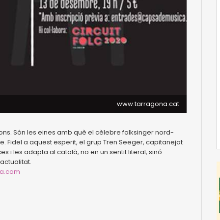
www.tarragona.cat
s. Són les eines amb què el cèlebre folksinger nord-
re. Fidel a aquest esperit, el grup Tren Seeger, capitanejat
 les adapta al català, no en un sentit literal, sinó
actualitat.
a.com