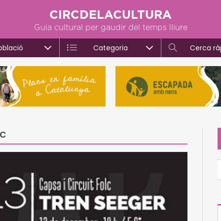
CIRCDELACULTURA
Guia cultural per gaudir del temps lliure
oblació
Categoria
Cerca rà
lc