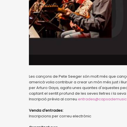
Les cançons de Pete Seeger són molt més que cançon
americà volia contribuir a crear un món més just i lliu
per Arturo Gaya, agafa unes quantes d'aquestes peces i
captant el sentit profund de les seves lletres i la seva 
Inscripció prèvia al correu
entrades@capsademusic
Venda d'entrades:
Inscripcions per correu electrònic