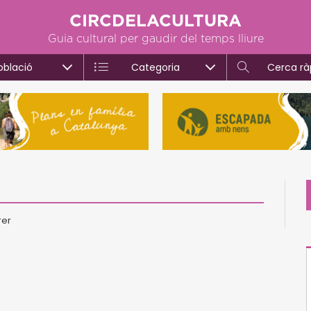
CIRCDELACULTURA
Guia cultural per gaudir del temps lliure
oblació
Categoria
Cerca rà
rer