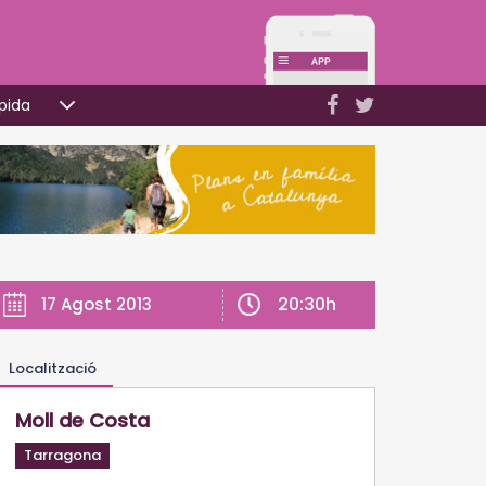
pida
20:30h
17 Agost 2013
Localització
Moll de Costa
Tarragona