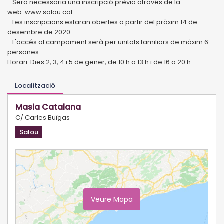
- Serà necessària una inscripció prèvia através de la
web: www.salou.cat
- Les inscripcions estaran obertes a partir del pròxim 14 de
desembre de 2020.
- L'accés al campament serà per unitats familiars de màxim 6
persones.
Horari: Dies 2, 3, 4 i 5 de gener, de 10 h a 13 h i de 16 a 20 h.
Localització
Masia Catalana
C/ Carles Buïgas
Salou
Veure Mapa