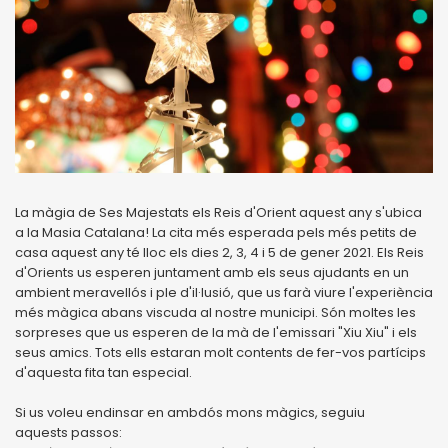
La màgia de Ses Majestats els Reis d'Orient aquest any s'ubica
a la Masia Catalana! La cita més esperada pels més petits de
casa aquest any té lloc els dies 2, 3, 4 i 5 de gener 2021. Els Reis
d'Orients us esperen juntament amb els seus ajudants en un
ambient meravellós i ple d'il·lusió, que us farà viure l'experiència
més màgica abans viscuda al nostre municipi. Són moltes les
sorpreses que us esperen de la mà de l'emissari "Xiu Xiu" i els
seus amics. Tots ells estaran molt contents de fer-vos partícips
d'aquesta fita tan especial.
Si us voleu endinsar en ambdós mons màgics, seguiu
aquests passos: