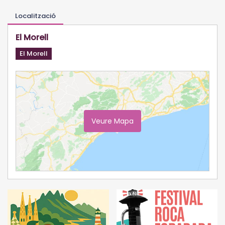
Localització
El Morell
El Morell
Veure Mapa
Ampliar Mapa