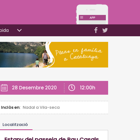
pida
12:00h
28 Desembre 2020
Inclòs en:
Nadal a Vila-seca
Localització
Estany del passeig de Pau Casals