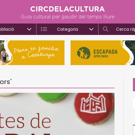
CIRCDELACULTURA
Guia cultural per gaudir del temps lliure
oblació
Categoria
Cerca rà
ors'