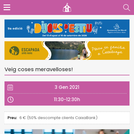
Veig coses meravelloses!
3 Gen 2021
11:30-12:30h
Preu:
6 € (50% descompte clients CaixaBank)