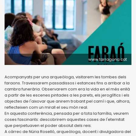
www.tarragona.cat
Acompanyats per una arqueòloga, visitarem les tombes dels
faraons. Travessarem passadissos i estances fins a arribar a la
cambra funerària. Observarem com era la vida en el més enllà
a partir de les escenes pintades a les parets, els jeroglífics i els
objectes de l'aixovar que anirem trobant pel camí i que, alhora,
reflecteixen com un mirall el seu món real.
En aquesta conferència, pensada per a tota la família, veurem
coses fascinants: descobrirem aquestes cases de l'eternitat
que perpetuaven el poder absolut dels reis.
A càrrec de Núria Roselló, arqueòloga, docent i divulgadora del