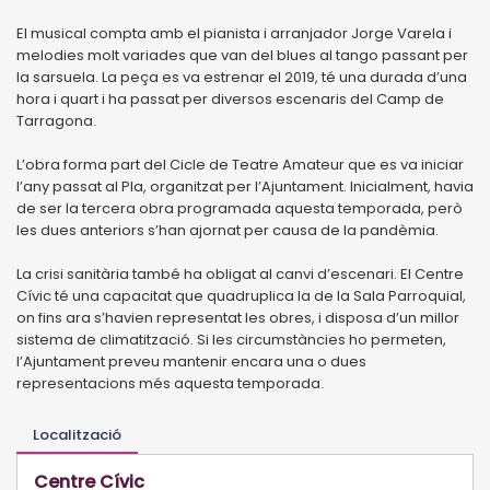
El musical compta amb el pianista i arranjador Jorge Varela i
melodies molt variades que van del blues al tango passant per
la sarsuela. La peça es va estrenar el 2019, té una durada d’una
hora i quart i ha passat per diversos escenaris del Camp de
Tarragona.
L’obra forma part del Cicle de Teatre Amateur que es va iniciar
l’any passat al Pla, organitzat per l’Ajuntament. Inicialment, havia
de ser la tercera obra programada aquesta temporada, però
les dues anteriors s’han ajornat per causa de la pandèmia.
La crisi sanitària també ha obligat al canvi d’escenari. El Centre
Cívic té una capacitat que quadruplica la de la Sala Parroquial,
on fins ara s’havien representat les obres, i disposa d’un millor
sistema de climatització. Si les circumstàncies ho permeten,
l’Ajuntament preveu mantenir encara una o dues
representacions més aquesta temporada.
Localització
Centre Cívic