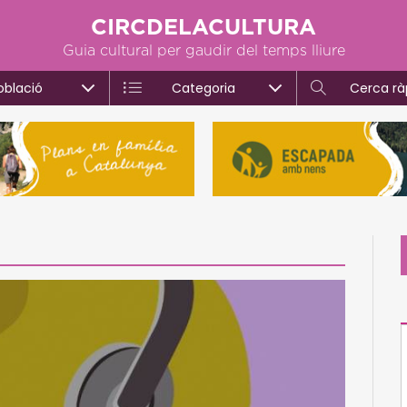
CIRCDELACULTURA
Guia cultural per gaudir del temps lliure
oblació
Categoria
Cerca rà