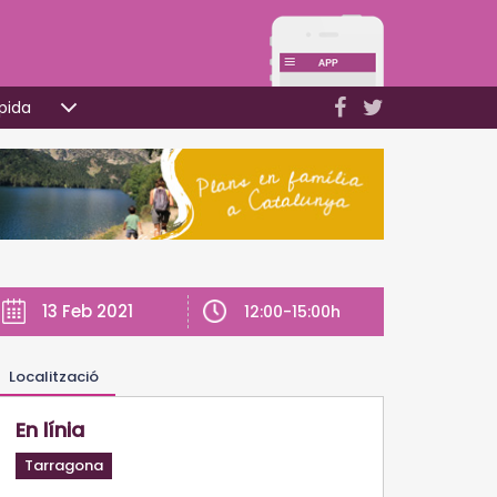
pida
13 Feb 2021
12:00-15:00h
Localització
En línia
Tarragona