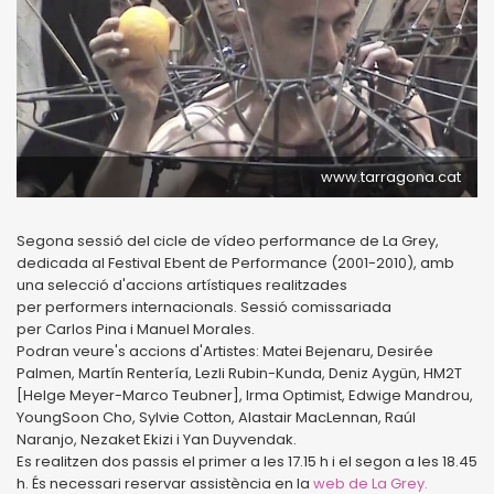
www.tarragona.cat
Segona sessió del cicle de vídeo performance de La Grey,
dedicada al Festival Ebent de Performance (2001-2010), amb
una selecció d'accions artístiques realitzades
per performers internacionals. Sessió comissariada
per Carlos Pina i Manuel Morales.
Podran veure's accions d'Artistes: Matei Bejenaru, Desirée
Palmen, Martín Rentería, Lezli Rubin-Kunda, Deniz Aygün, HM2T
[Helge Meyer-Marco Teubner], Irma Optimist, Edwige Mandrou,
YoungSoon Cho, Sylvie Cotton, Alastair MacLennan, Raúl
Naranjo, Nezaket Ekizi i Yan Duyvendak.
Es realitzen dos passis el primer a les 17.15 h i el segon a les 18.45
h. És necessari reservar assistència en la
web de La Grey.