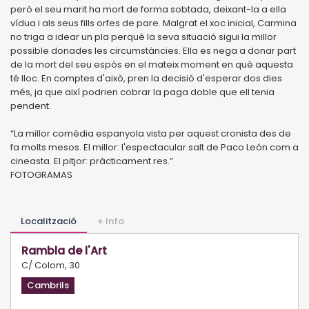
però el seu marit ha mort de forma sobtada, deixant-la a ella
vídua i als seus fills orfes de pare. Malgrat el xoc inicial, Carmina
no triga a idear un pla perquè la seva situació sigui la millor
possible donades les circumstàncies. Ella es nega a donar part
de la mort del seu espòs en el mateix moment en què aquesta
té lloc. En comptes d'això, pren la decisió d'esperar dos dies
més, ja que així podrien cobrar la paga doble que ell tenia
pendent.
“La millor comèdia espanyola vista per aquest cronista des de
fa molts mesos. El millor: l'espectacular salt de Paco León com a
cineasta. El pitjor: pràcticament res.”
FOTOGRAMAS
Localització
+ Info
Rambla de l'Art
C/ Colom, 30
Cambrils