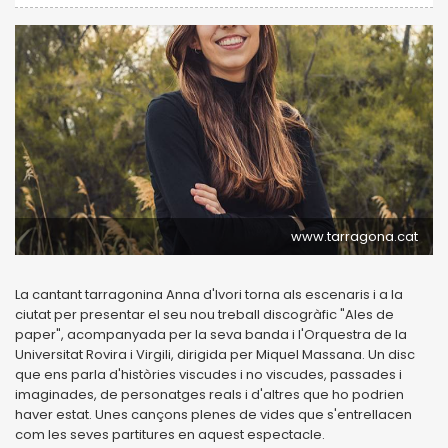
www.tarragona.cat
La cantant tarragonina Anna d'Ivori torna als escenaris i a la
ciutat per presentar el seu nou treball discogràfic "Ales de
paper", acompanyada per la seva banda i l'Orquestra de la
Universitat Rovira i Virgili, dirigida per Miquel Massana. Un disc
que ens parla d'històries viscudes i no viscudes, passades i
imaginades, de personatges reals i d'altres que ho podrien
haver estat. Unes cançons plenes de vides que s'entrellacen
com les seves partitures en aquest espectacle.