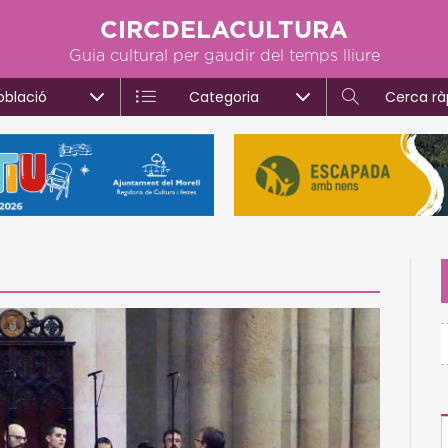
CIRCDELACULTURA
Guia cultural per gaudir del temps lliure
oblació
Categoria
Cerca rà