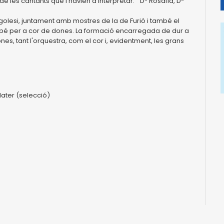
e les cantants que l'havien d'interpretar: "Dª Rosalía, Dª
olesi, juntament amb mostres de la de Furió i també el
també per a cor de dones. La formació encarregada de dur a
s, tant l'orquestra, com el cor i, evidentment, les grans
Mater (selecció)