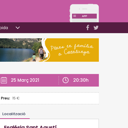
pida
20:30h
25 Març 2021
Preu:
15 €
Localització
Església Sant Agustí