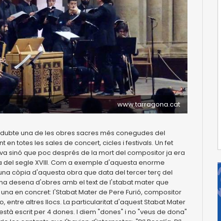
www.tarragona.cat
ns dubte una de les obres sacres més conegudes del
en totes les sales de concert, cicles i festivals. Un fet
va sinó que poc després de la mort del compositor ja era
tada del segle XVIII. Com a exemple d'aquesta enorme
 una còpia d'aquesta obra que data del tercer terç del
m una desena d'obres amb el text de l'stabat mater que
 una en concret: l'Stabat Mater de Pere Furió, compositor
entre altres llocs. La particularitat d'aquest Stabat Mater
 està escrit per 4 dones. I diem "dones" i no "veus de dona"