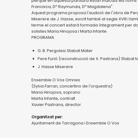
perquè en aquesta partitura estan indicats els noms d
Francisca, Dª Raymunda, Dª Magdalena".
Aquest programa proposa l'audició de l'obra de Perg
Miserere de J. Hasse, escrit també al segle XVIII i 
terme el concert estarà formada íntegrament per done
solistes Maria Hinojosa i Marta Infante.
PROGRAMA
G. B. Pergolesi Stabat Mater
Pere Furió (reconstrucció de X. Pastrana) Stabat 
J. Hasse Miserere
Ensemble O Vos Omnes
(Sylva Farran, concertino de l'orquestra)
Maria Hinojosa, soprano
Marta Infante, contralt
Xavier Pastrana, director
Organitzat per:
Ajuntament de Tarragona i Ensemble O Vos