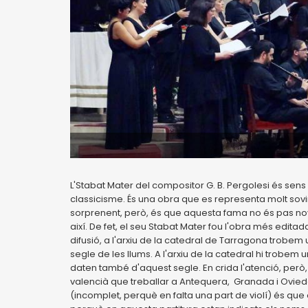
L'Stabat Mater del compositor G. B. Pergolesi és se
classicisme. És una obra que es representa molt sovint 
sorprenent, però, és que aquesta fama no és pas no
així. De fet, el seu Stabat Mater fou l'obra més edi
difusió, a l'arxiu de la catedral de Tarragona trobem
segle de les llums. A l'arxiu de la catedral hi trobe
daten també d'aquest segle. En crida l'atenció, però,
valencià que treballar a Antequera, Granada i Oviedo, 
(incomplet, perquè en falta una part de violí) és que