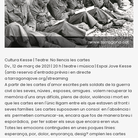
www.tarragona.cat
Cultura Kesse | Teatre: No llencis les cartes
Dv., 12 de març de 2021 | 20 h | teatre i música | Espai Jove Kesse
(amb reserva d'entrada prèvia i en directe
a tarragonajove.org/streaming
A partir de les cartes d'amor escrites pels soldats de la guerra
civil a les seves, nùvies , esposes, amigues.. volem recuperar la
memòria d'uns anys difícils, plens de dolor, violència i mort en
que les cartes eren l'únic lligam entre els que estaven al front i
seves famílies. Les cartes suposaven un consol en l'absència i
els permetien comunicar-se, encara que fos de manera breu i
esporàdica, per fer saber els seus que encara eren vius.
Totes les emocions contingudes en unes poques línies:
esperança, por, dolor, enyorança, desig?.omplen les cartes