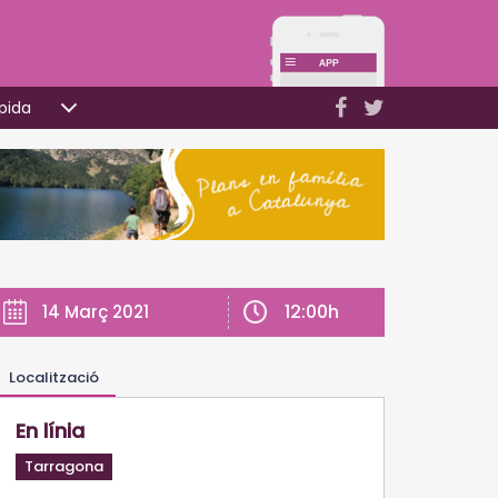
pida
12:00h
14 Març 2021
Localització
En línia
Tarragona