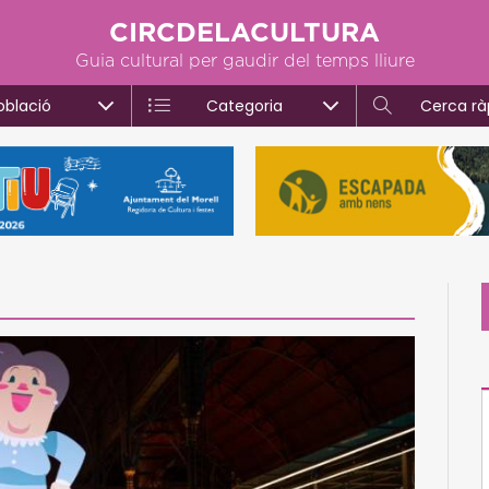
CIRCDELACULTURA
Guia cultural per gaudir del temps lliure
oblació
Categoria
Cerca rà