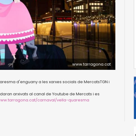
www.tarragona.cat
Quaresma d'enguany a les xarxes socials de MercatsTGN i
uedaran arxivats al canal de Youtube de Mercats i es
ww.tarragona.cat/carnaval/vella-quaresma