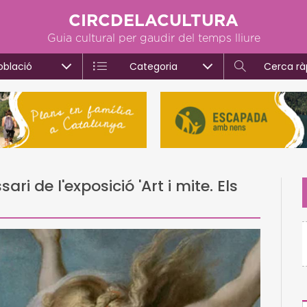
CIRCDELACULTURA
Guia cultural per gaudir del temps lliure
oblació
Categoria
Cerca rà
ri de l'exposició 'Art i mite. Els