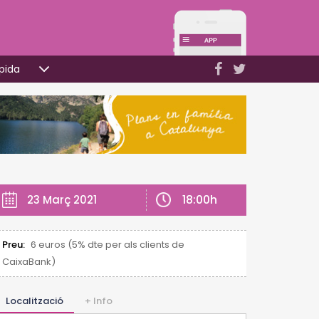
pida
18:00h
23 Març 2021
Preu:
6 euros (5% dte per als clients de
CaixaBank)
Localització
+ Info