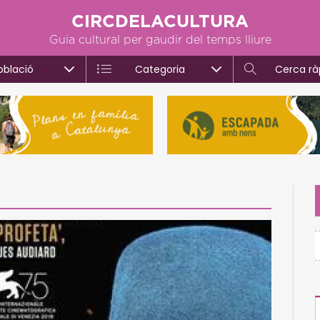
CIRCDELACULTURA
Guia cultural per gaudir del temps lliure
oblació
Categoria
Cerca rà