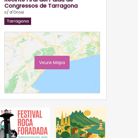
Congressos de Tarragona
c/ d'Orosi
Tarragona
Veure Mapa
Ampliar Mapa