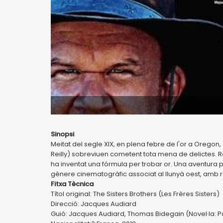
Sinopsi
Meitat del segle XIX, en plena febre de l'or a Oregon,
Reilly) sobreviuen cometent tota mena de delictes. 
ha inventat una fórmula per trobar or. Una aventura 
gènere cinematogràfic associat al llunyà oest, amb r
Fitxa Tècnica
Títol original: The Sisters Brothers (Les Frères Sisters)
Direcció: Jacques Audiard
Guió: Jacques Audiard, Thomas Bidegain (Novel·la: Pa