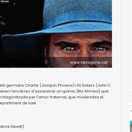
www.tarragona.cat
 els germans Charlie (Joaquin Phoenix) i Eli Sisters (John C.
Reben l'encàrrec d'assassinar un químic (Riz Ahmed) que
protagonitzada per l'amor fraternal, que modernitza el
epartiment de luxe.
trick Dewitt)