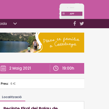
pida
19:00h
2 Maig 2021
Preu:
6 €
Localització
Recinte Firal del Palau de