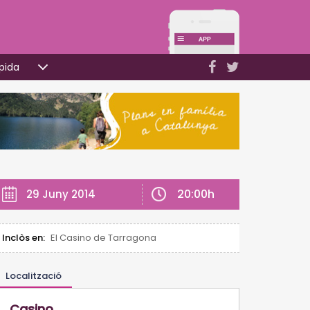
pida
20:00h
29 Juny 2014
Inclòs en:
El Casino de Tarragona
Localització
Casino