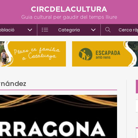
CIRCDELACULTURA
Guia cultural per gaudir del temps lliure
oblació
Categoria
Cerca rà
ernández