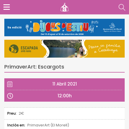
PrimaverArt: Escargots
11 Abril 2021
12:00h
Preu:
2€
Inclòs en:
PrimaverArt (El Morell)