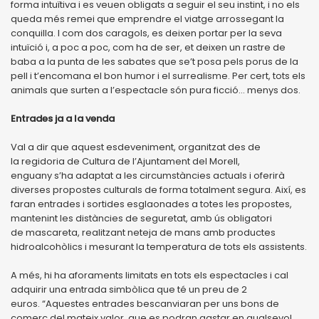
forma intuïtiva i es veuen obligats a seguir el seu instint, i no els
queda més remei que emprendre el viatge arrossegant la
conquilla. I com dos caragols, es deixen portar per la seva
intuïció i, a poc a poc, com ha de ser, et deixen un rastre de
baba a la punta de les sabates que se’t posa pels porus de la
pell i t’encomana el bon humor i el surrealisme. Per cert, tots els
animals que surten a l’espectacle són pura ficció... menys dos.
Entrades ja a la venda
Val a dir que aquest esdeveniment, organitzat des de
la regidoria de Cultura de l’Ajuntament del Morell,
enguany s’ha adaptat a les circumstàncies actuals i oferirà
diverses propostes culturals de forma totalment segura. Així, es
faran entrades i sortides esglaonades a totes les propostes,
mantenint les distàncies de seguretat, amb ús obligatori
de mascareta, realitzant neteja de mans amb productes
hidroalcohòlics i mesurant la temperatura de tots els assistents.
A més, hi ha aforaments limitats en tots els espectacles i cal
adquirir una entrada simbòlica que té un preu de 2
euros. “Aquestes entrades bescanviaran per uns bons de
comerç del mateix valor, que es podran gastar en qualsevol