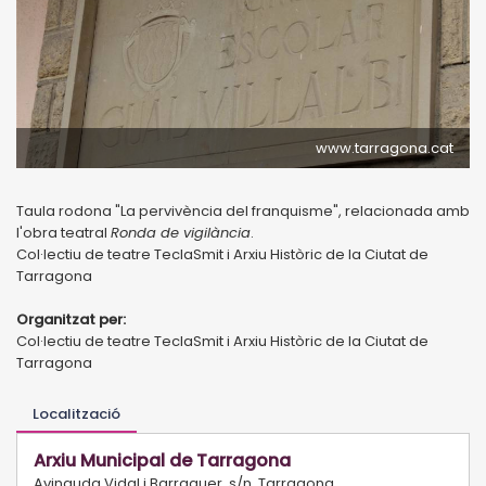
www.tarragona.cat
Taula rodona "La pervivència del franquisme", relacionada amb
l'obra teatral
Ronda de vigilància
.
Col·lectiu de teatre TeclaSmit i Arxiu Històric de la Ciutat de
Tarragona
Organitzat per:
Col·lectiu de teatre TeclaSmit i Arxiu Històric de la Ciutat de
Tarragona
Localització
Arxiu Municipal de Tarragona
Avinguda Vidal i Barraquer, s/n, Tarragona