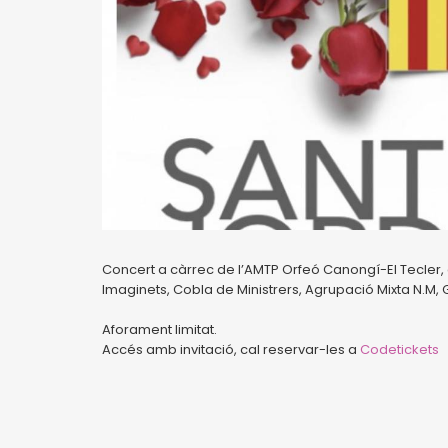
Concert a càrrec de l’AMTP Orfeó Canongí-El Tecler, a
Imaginets, Cobla de Ministrers, Agrupació Mixta N.M, 
Aforament limitat.
Accés amb invitació, cal reservar-les a
Codetickets