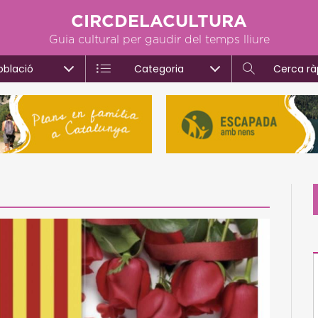
CIRCDELACULTURA
Guia cultural per gaudir del temps lliure
oblació
Categoria
Cerca rà