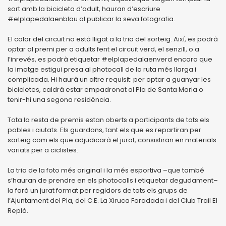
sort amb la bicicleta d’adult, hauran d’escriure
#elplapedalaenblau al publicar la seva fotografia.
El color del circuït no està lligat a la tria del sorteig. Així, es podrà
optar al premi per a adults fent el circuit verd, el senzill, o a
l’inrevés, es podrà etiquetar #elplapedalaenverd encara que
la imatge estigui presa al photocall de la ruta més llarga i
complicada. Hi haurà un altre requisit: per optar a guanyar les
bicicletes, caldrà estar empadronat al Pla de Santa Maria o
tenir-hi una segona residència.
Tota la resta de premis estan oberts a participants de tots els
pobles i ciutats. Els guardons, tant els que es repartiran per
sorteig com els que adjudicarà el jurat, consistiran en materials
variats per a ciclistes.
La tria de la foto més original i la més esportiva –que també
s’hauran de prendre en els photocalls i etiquetar degudament–
la farà un jurat format per regidors de tots els grups de
l’Ajuntament del Pla, del C.E. La Xiruca Foradada i del Club Trail El
Replà.