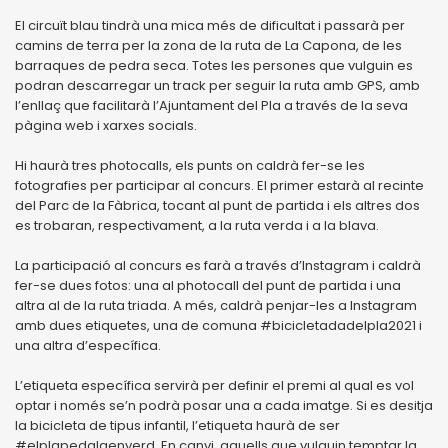
El circuït blau tindrà una mica més de dificultat i passarà per
camins de terra per la zona de la ruta de La Capona, de les
barraques de pedra seca. Totes les persones que vulguin es
podran descarregar un track per seguir la ruta amb GPS, amb
l’enllaç que facilitarà l’Ajuntament del Pla a través de la seva
pàgina web i xarxes socials.
Hi haurà tres photocalls, els punts on caldrà fer-se les
fotografies per participar al concurs. El primer estarà al recinte
del Parc de la Fàbrica, tocant al punt de partida i els altres dos
es trobaran, respectivament, a la ruta verda i a la blava.
La participació al concurs es farà a través d’Instagram i caldrà
fer-se dues fotos: una al photocall del punt de partida i una
altra al de la ruta triada. A més, caldrà penjar-les a Instagram
amb dues etiquetes, una de comuna #bicicletadadelpla2021 i
una altra d’específica.
L’etiqueta específica servirà per definir el premi al qual es vol
optar i només se’n podrà posar una a cada imatge. Si es desitja
la bicicleta de tipus infantil, l’etiqueta haurà de ser
#elplapedalaenverd. En canvi, aquells que vulguin temptar la