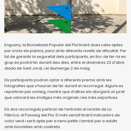
Enguany, la Bicicletada Popular del Pla tindrà dues rutes aptes
per a tots els públics, però amb diferents nivells de dificultat. Per
tal de garantir la seguretat dels participants, en lloc de fer-la en
grup es podrà fer durant deu dies, entre el divendres 23 d’abril,
diada de Sant Jordi, i el diumenge 2 de maig.
Els participants podran optar a diferents premis amb les
fotografies que s’hauran de fer durant el recorregut. Alguns es
repartiran per sorteig, mentre que d’altres els atorgarà un jurat
que valorarà les imatges més originals i les més esportives.
Els dos recorreguts partiran de l’entrada al recinte de La
Fàbrica, al Passeig del Pla. El més senzill tindrà indicadors de
color verd i serà apte per a nens petits i també per a adults
amb bicicletes amb cadireta.