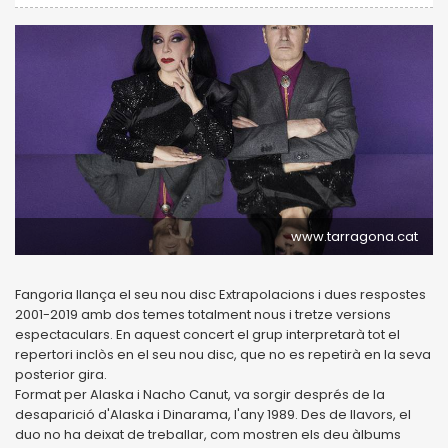
www.tarragona.cat
Fangoria llança el seu nou disc Extrapolacions i dues respostes
2001-2019 amb dos temes totalment nous i tretze versions
espectaculars. En aquest concert el grup interpretarà tot el
repertori inclòs en el seu nou disc, que no es repetirà en la seva
posterior gira.
Format per Alaska i Nacho Canut, va sorgir després de la
desaparició d'Alaska i Dinarama, l'any 1989. Des de llavors, el
duo no ha deixat de treballar, com mostren els deu àlbums