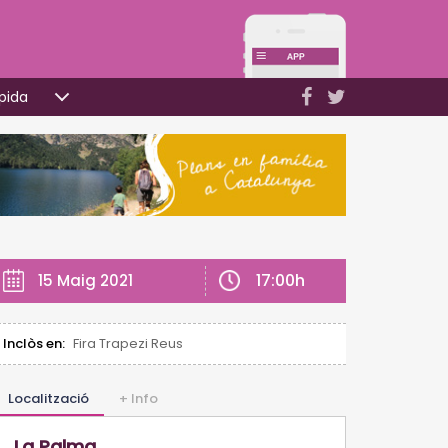
pida
17:00h
15 Maig 2021
Inclòs en:
Fira Trapezi Reus
Localització
+ Info
La Palma