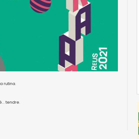
 rutina.
é… tendre.