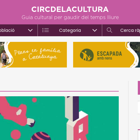
CIRCDELACULTURA
Guia cultural per gaudir del temps lliure
oblació
Categoria
Cerca rà