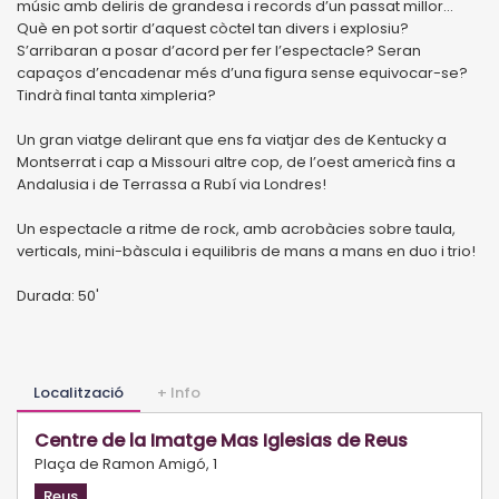
músic amb deliris de grandesa i records d’un passat millor…
Què en pot sortir d’aquest còctel tan divers i explosiu?
S’arribaran a posar d’acord per fer l’espectacle? Seran
capaços d’encadenar més d’una figura sense equivocar-se?
Tindrà final tanta ximpleria?
Un gran viatge delirant que ens fa viatjar des de Kentucky a
Montserrat i cap a Missouri altre cop, de l’oest americà fins a
Andalusia i de Terrassa a Rubí via Londres!
Un espectacle a ritme de rock, amb acrobàcies sobre taula,
verticals, mini-bàscula i equilibris de mans a mans en duo i trio!
Durada: 50'
Localització
+ Info
Centre de la Imatge Mas Iglesias de Reus
Plaça de Ramon Amigó, 1
Reus