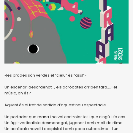
«les prades són verdes el “cielu” és “asul”»
Un escenari desordenat…, els acròbates arriben tard…, i el
músic, on és?
Aquest és el tret de sortida d’aquest nou espectacle.
Un portador que mana i ho vol controlar tot i que ningú li fa cas…
Un àgil-verticalista desmanegat, juganer i amb molt de ritme…
Un acròbata novell i despistat i amb poca autoestima… I un