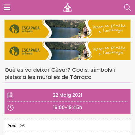
Què es va deixar Cèsar? Codis, símbols i
pistes a les muralles de Tàrraco
22 Maig 2021
19:00-19:45h
Preu:
2€