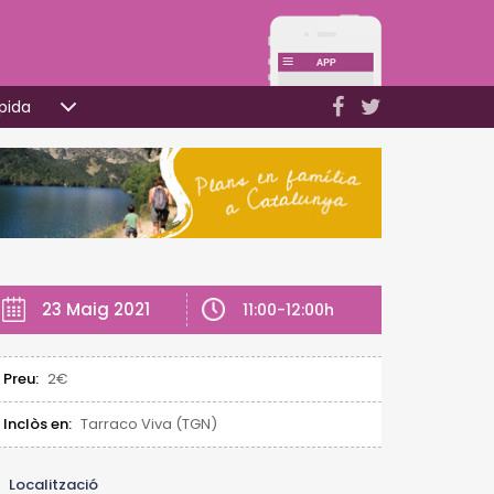
pida
23 Maig 2021
11:00-12:00h
Preu:
2€
Inclòs en:
Tarraco Viva (TGN)
Localització