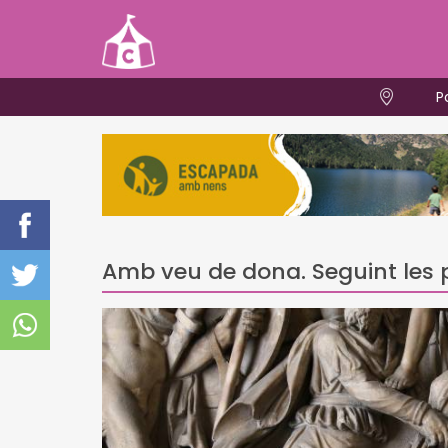
P
Amb veu de dona. Seguint les 