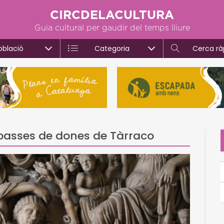
CIRCDELACULTURA
Guia cultural per gaudir del temps lliure
oblació
Categoria
Cerca rà
passes de dones de Tàrraco