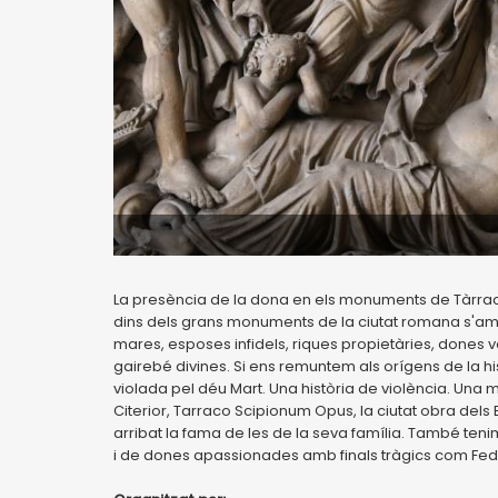
La presència de la dona en els monuments de Tàrraco
dins dels grans monuments de la ciutat romana s'am
mares, esposes infidels, riques propietàries, dones v
gairebé divines. Si ens remuntem als orígens de la h
violada pel déu Mart. Una història de violència. Una m
Citerior, Tarraco Scipionum Opus, la ciutat obra dels 
arribat la fama de les de la seva família. També ten
i de dones apassionades amb finals tràgics com Fed