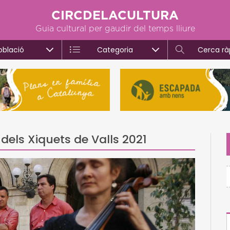
CIRCDELACULTURA
Guia cultural per gaudir del temps lliure
oblació
Categoria
Cerca rà
els Xiquets de Valls 2021