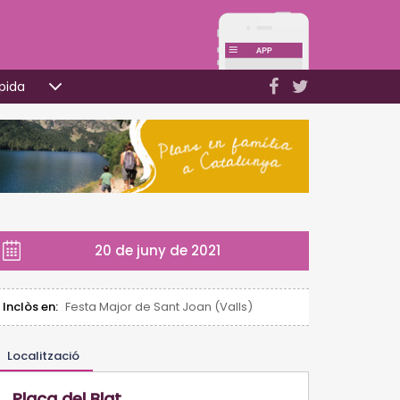
pida
20 de juny de 2021
Inclòs en:
Festa Major de Sant Joan (Valls)
Localització
Plaça del Blat