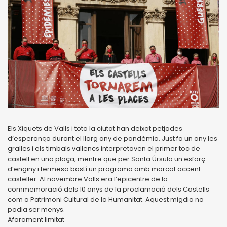
Els Xiquets de Valls i tota la ciutat han deixat petjades
d’esperança durant el llarg any de pandèmia. Just fa un any les
gralles i els timbals vallencs interpretaven el primer toc de
castell en una plaça, mentre que per Santa Úrsula un esforç
d’enginy i fermesa bastí un programa amb marcat accent
casteller. Al novembre Valls era l’epicentre de la
commemoració dels 10 anys de la proclamació dels Castells
com a Patrimoni Cultural de la Humanitat. Aquest migdia no
podia ser menys.
Aforament limitat