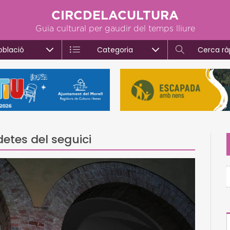
CIRCDELACULTURA
Guia cultural per gaudir del temps lliure
oblació
Categoria
Cerca rà
detes del seguici