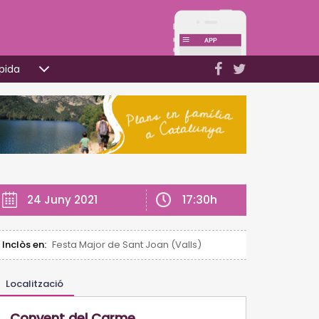
pida
17:30h
24 Juny 2021
Inclòs en:
Festa Major de Sant Joan (Valls)
Localització
Convent del Carme