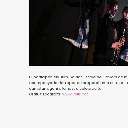
Hi participen els Blu’s, So Nat, Escola de Grallers de l
acompanyada del repertori preparat amb cura per a
camptarragoní a la nostra celebració.
Gratuït. Localitats:
www.valls.cat