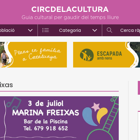
CIRCDELACULTURA
Guia cultural per gaudir del temps lliure
oblació
Categoria
Cerca rà
ixas