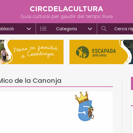
CIRCDELACULTURA
Guia cultural per gaudir del temps lliure
oblació
Categoria
Cerca rà
 Mico de la Canonja