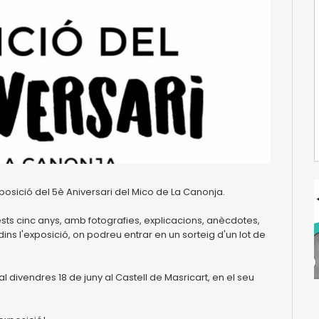
posició del 5è Aniversari del Mico de La Canonja.
sts cinc anys, amb fotografies, explicacions, anècdotes,
s dins l'exposició, on podreu entrar en un sorteig d'un lot de
 al divendres 18 de juny al Castell de Masricart, en el seu