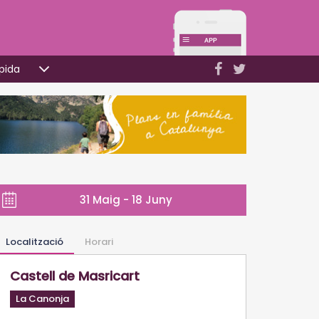
pida
31 Maig - 18 Juny
Localització
Horari
Castell de Masricart
La Canonja