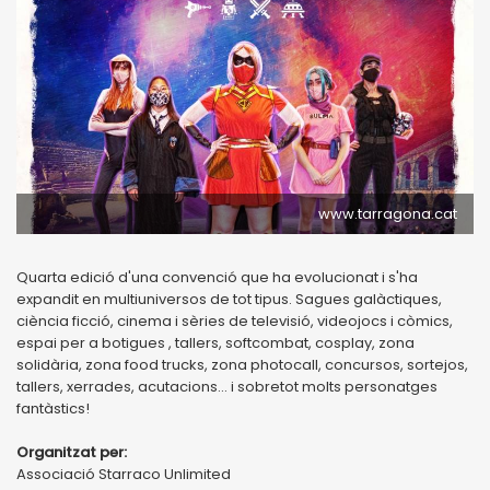
www.tarragona.cat
Quarta edició d'una convenció que ha evolucionat i s'ha
expandit en multiuniversos de tot tipus. Sagues galàctiques,
ciència ficció, cinema i sèries de televisió, videojocs i còmics,
espai per a botigues , tallers, softcombat, cosplay, zona
solidària, zona food trucks, zona photocall, concursos, sortejos,
tallers, xerrades, acutacions... i sobretot molts personatges
fantàstics!
Organitzat per:
Associació Starraco Unlimited