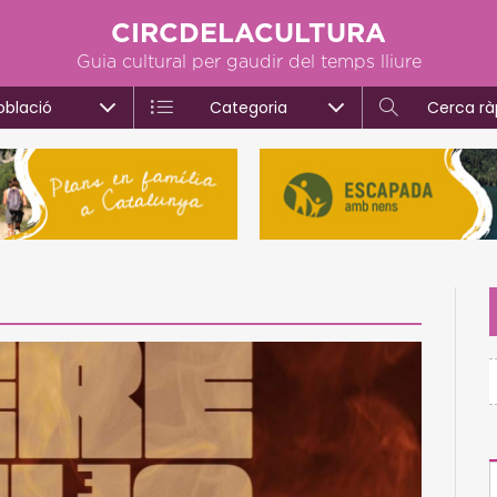
CIRCDELACULTURA
Guia cultural per gaudir del temps lliure
oblació
Categoria
Cerca rà