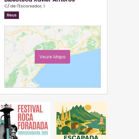
C/ de l'Escorxador, 1
Reus
Veure Mapa
Ampliar Mapa