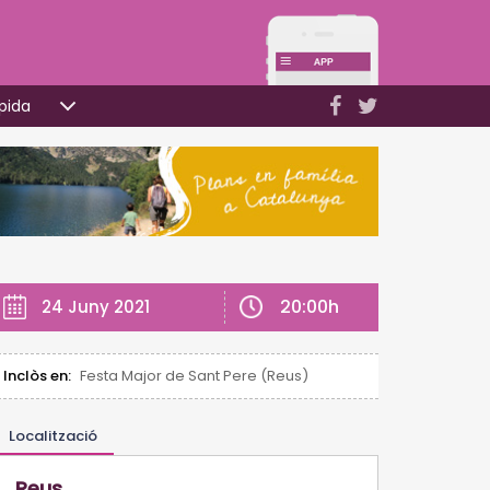
pida
20:00h
24 Juny 2021
Inclòs en:
Festa Major de Sant Pere (Reus)
Localització
Reus