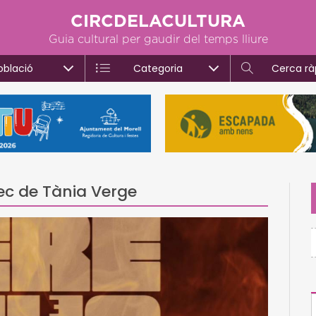
CIRCDELACULTURA
Guia cultural per gaudir del temps lliure
oblació
Categoria
Cerca rà
rec de Tània Verge